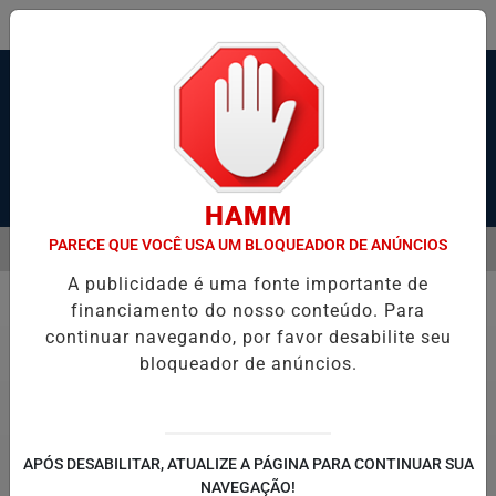
Pesquisar Notícia
HAMM
PARECE QUE VOCÊ USA UM BLOQUEADOR DE ANÚNCIOS
MENU
 ESTADO GRAVE APÓS SER ESFAQUEADO EM GUARUJÁ
HACKER DE
A publicidade é uma fonte importante de
EM ALTA
financiamento do nosso conteúdo. Para
Geral
continuar navegando, por favor desabilite seu
bloqueador de anúncios.
APÓS DESABILITAR, ATUALIZE A PÁGINA PARA CONTINUAR SUA
NAVEGAÇÃO!