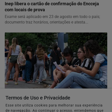
Inep libera o cartão de confirmação do Encceja
com locais de prova
Exame será aplicado em 23 de agosto em todo o país;
documento traz horários, orientações e atesta...
EDUCAÇÃO
Termos de Uso e Privacidade
Dados do Saeb 2025 mostram recuperação da
educação básica, mas matemática preocupa
Esse site utiliza cookies para melhorar sua experiência
de navegação. Ao continuar o acesso, entendemos que
Indicadores do Ministério da Educação revelam avanços