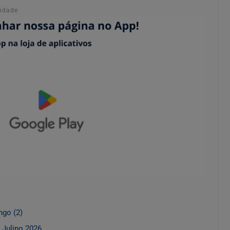
cidade
ngo (2)
 Julino 2026