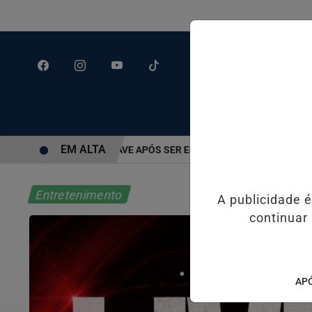
EM ALTA
IDO EM ESTADO GRAVE APÓS SER ESFAQUEADO EM GUARUJÁ
HAC
Entretenimento
A publicidade 
continuar
APÓ