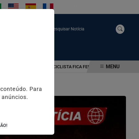
SÁBADO, 08 DE AGOSTO 2026
Pesquisar Notícia
MENU
 NO CEARÁ
MOTOCICLISTA FICA FERIDA APÓS SER ATINGIDA PO
 conteúdo. Para
 anúncios.
ÇÃO!