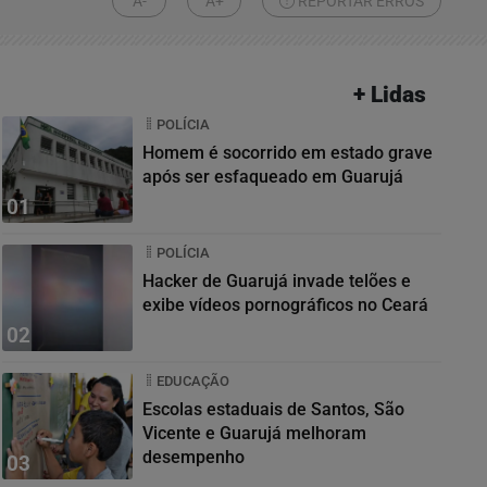
A-
A+
REPORTAR ERROS
+ Lidas
POLÍCIA
Homem é socorrido em estado grave
após ser esfaqueado em Guarujá
01
POLÍCIA
Hacker de Guarujá invade telões e
exibe vídeos pornográficos no Ceará
02
EDUCAÇÃO
Escolas estaduais de Santos, São
Vicente e Guarujá melhoram
desempenho
03