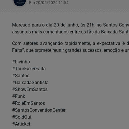
Em 20/05/2026 11:54
Marcado para o dia 20 de junho, às 21h, no Santos Con
assuntos mais comentados entre os fãs da Baixada Santi
Com setores avançando rapidamente, a expectativa é 
Falta”, que promete reunir grandes sucessos, emoção e 
#Livinho
#TourFazerFalta
#Santos
#BaixadaSantista
#ShowEmSantos
#Funk
#RoleEmSantos
#SantosConventionCenter
#SoldOut
#Articket