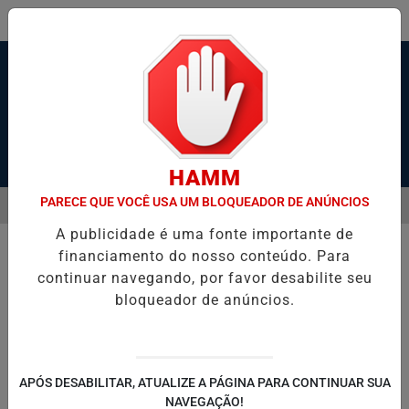
Pesquisar Notícia
HAMM
PARECE QUE VOCÊ USA UM BLOQUEADOR DE ANÚNCIOS
MENU
 SANTOS, SÃO VICENTE E GUARUJÁ MELHORAM DESEMPENHO
TON
A publicidade é uma fonte importante de
EM ALTA
financiamento do nosso conteúdo. Para
continuar navegando, por favor desabilite seu
bloqueador de anúncios.
APÓS DESABILITAR, ATUALIZE A PÁGINA PARA CONTINUAR SUA
NAVEGAÇÃO!