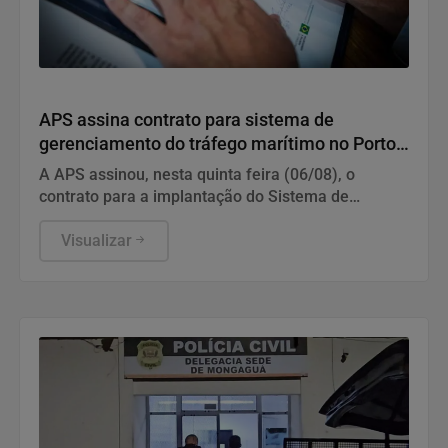
Geral
APS assina contrato para sistema de
gerenciamento do tráfego marítimo no Porto
de Santos
A APS assinou, nesta quinta feira (06/08), o
contrato para a implantação do Sistema de
Gerenciamento de Informações do Tráfego de
Embarcações.
Visualizar