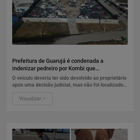
Geral
Prefeitura de Guarujá é condenada a
indenizar pedreiro por Kombi que
desapareceu em pátio
O veículo deveria ter sido devolvido ao proprietário
após uma decisão judicial, mas não foi localizado
cerca de oito anos depois. Cabe recurso da
decisão.
Visualizar