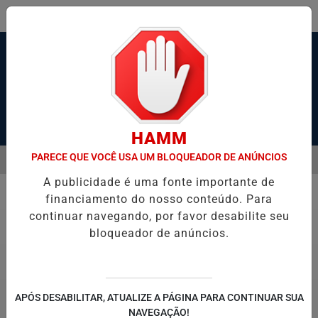
Pesquisar Notícia
HAMM
PARECE QUE VOCÊ USA UM BLOQUEADOR DE ANÚNCIOS
MENU
OS POR 'GANGUE DA BICICLETA' EM SANTOS; VÍDEO
MENINO DE 7 
A publicidade é uma fonte importante de
EM ALTA
financiamento do nosso conteúdo. Para
Polícia
continuar navegando, por favor desabilite seu
bloqueador de anúncios.
APÓS DESABILITAR, ATUALIZE A PÁGINA PARA CONTINUAR SUA
NAVEGAÇÃO!