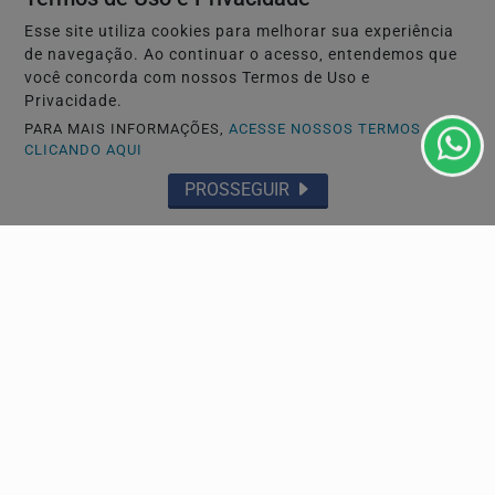
Esse site utiliza cookies para melhorar sua experiência
de navegação. Ao continuar o acesso, entendemos que
você concorda com nossos Termos de Uso e
Privacidade.
PARA MAIS INFORMAÇÕES,
ACESSE NOSSOS TERMOS
CLICANDO AQUI
ESPORTE
PROSSEGUIR
Santos x Athletico-PR na Vila Belmiro: Saiba
onde assistir, escalações e tudo sobre a partida...
Sem Neymar, Peixe aposta na força em casa para tentar
abrir distância da zona de rebaixamento