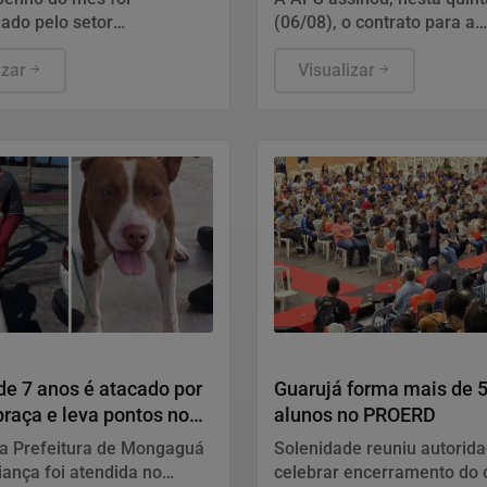
Santos
ado pelo setor
(06/08), o contrato para a
rio e pela indústria
implantação do Sistema de
a, somando uma corrente de
izar
Gerenciamento de Informa
Visualizar
de US$ 61,17 bilhões.
Tráfego de Embarcações.
Educação
e 7 anos é atacado por
Guarujá forma mais de 
raça e leva pontos no
alunos no PROERD
 litoral de SP
a Prefeitura de Mongaguá
Solenidade reuniu autorid
riança foi atendida no
celebrar encerramento do 