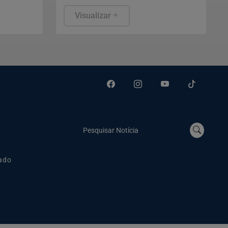
es do 5º
dolo no acidente que matou Letícia
voltado ao
Souza Santos.
Visualizar
ncia
Pesquisar Notícia
ado