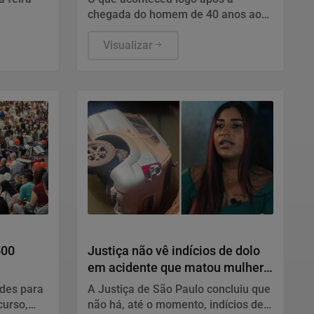
chegada do homem de 40 anos ao
local mudou completamente o
ções do
desfecho da noite
Visualizar
Polícia
500
Justiça não vê indícios de dolo
em acidente que matou mulher
em Santos
ades para
A Justiça de São Paulo concluiu que
curso,
não há, até o momento, indícios de