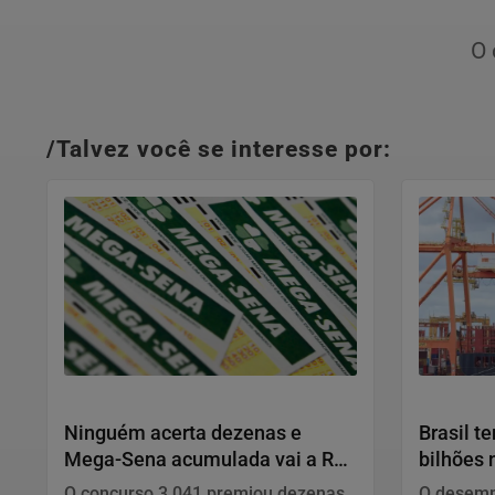
O 
/Talvez você se interesse por:
Economia
Economia
Ninguém acerta dezenas e
Brasil t
Mega-Sena acumulada vai a R$
bilhões 
165 milhões
julho
O concurso 3.041 premiou dezenas
O desemp