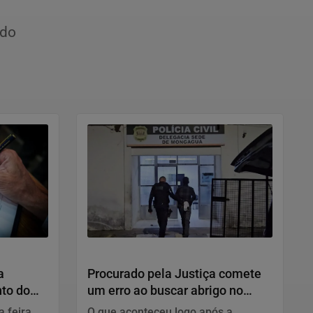
ido
Polícia
a
Procurado pela Justiça comete
to do
um erro ao buscar abrigo no
to de
litoral de SP e acaba preso
a feira
O que aconteceu logo após a