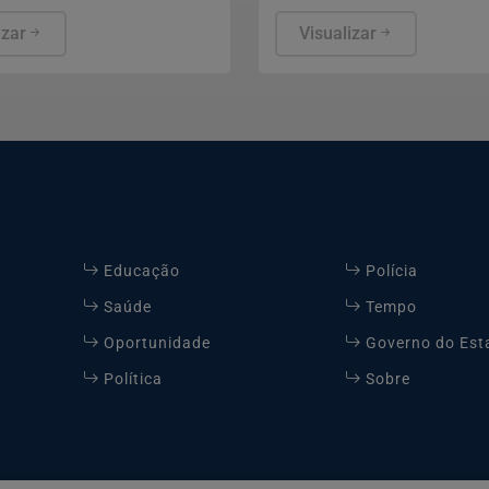
e Maternidade Municipal,
desenvolvido com estudant
vacinada e recebeu alta.
izar
ano de escolas públicas e 
Visualizar
i recolhido pela Zoonoses
combate às drogas e violê
em observação.
Educação
Polícia
Saúde
Tempo
Oportunidade
Governo do Est
Política
Sobre