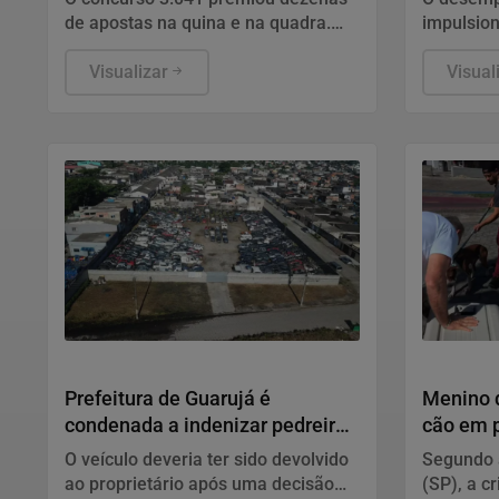
de apostas na quina e na quadra.
impulsion
Confira os números sorteados e
agropecuá
saiba como realizar sua aposta para
Visualizar
extrativ
Visual
o próximo sorteio.
comércio 
Geral
Polícia
Prefeitura de Guarujá é
Menino d
condenada a indenizar pedreiro
cão em p
por Kombi que desapareceu em
joelho no
O veículo deveria ter sido devolvido
Segundo 
pátio
ao proprietário após uma decisão
(SP), a c