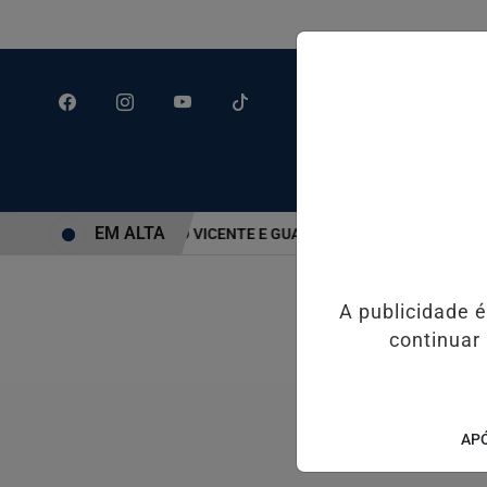
EM ALTA
TADUAIS DE SANTOS, SÃO VICENTE E GUARUJÁ MELHORAM DESEMP
A publicidade 
continuar
APÓ