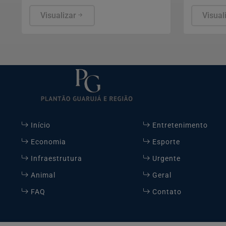
judicial, mas não foi localizado cerca
Hospital 
de oito anos depois. Cabe recurso
Visualizar
onde foi 
Visual
da decisão.
Animal fo
e ficará 
Início
Entretenimento
Economia
Esporte
Infraestrutura
Urgente
Animal
Geral
FAQ
Contato