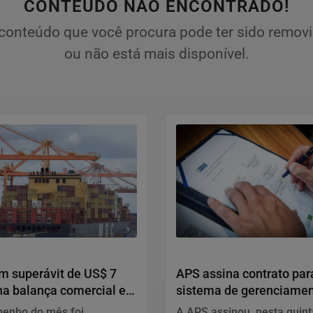
CONTEÚDO NÃO ENCONTRADO!
conteúdo que você procura pode ter sido remov
ou não está mais disponível.
Geral
em superávit de US$ 7
APS assina contrato par
na balança comercial em
sistema de gerenciamen
tráfego marítimo no Por
enho do mês foi
A APS assinou, nesta quint