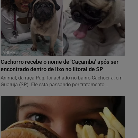
ANIMAL
Cachorro recebe o nome de 'Caçamba' após ser
encontrado dentro de lixo no litoral de SP
Animal, da raça Pug, foi achado no bairro Cachoeira, em
Guarujá (SP). Ele está passando por tratamento...