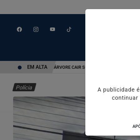
EM ALTA
POR SEGUNDOS APÓS ÁRVORE CAIR SOBRE CARRO EM SANTOS
JU
Polícia
A publicidade 
continuar
APÓ