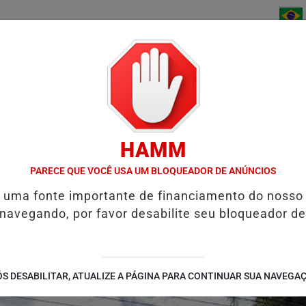
/
/
/
INÍCIO
NOTÍCIAS
BAIXE AGORA
CONTATO
HAMM
STIÇA ACEITA DENÚNCIA E TORNA RÉU HOMEM ACUSADO DE MATAR 
PARECE QUE VOCÊ USA UM BLOQUEADOR DE ANÚNCIOS
é uma fonte importante de financiamento do nosso
 navegando, por favor desabilite seu bloqueador de
S DESABILITAR, ATUALIZE A PÁGINA PARA CONTINUAR SUA NAVEGA