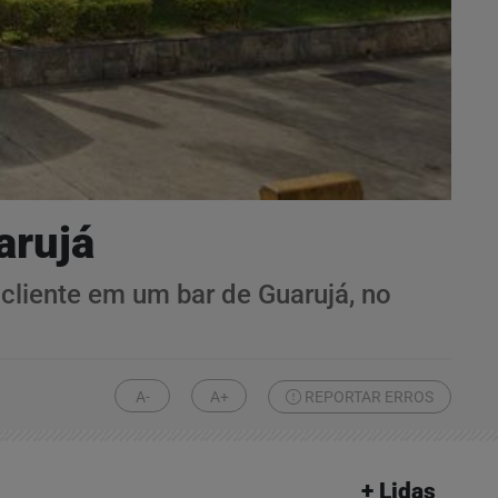
arujá
cliente em um bar de Guarujá, no
A-
A+
REPORTAR ERROS
+ Lidas