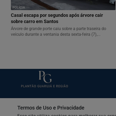
POLÍCIA
Casal escapa por segundos após árvore cair
sobre carro em Santos
Árvore de grande porte caiu sobre a parte traseira do
veículo durante a ventania desta sexta-feira (7),...
Início
Entretenimento
Termos de Uso e Privacidade
Economia
Esporte
Esse site utiliza cookies para melhorar sua e