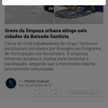
Greve da limpeza urbana atinge seis
cidades da Baixada Santista
Cerca de 3 mil trabalhadores do Grupo Terracom
paralisaram atividades por divergências Programa
de Participação nos Resultados. A empresa
informou acionou a Justiça para contestar a
paralisação, alegando que o movimento não foi
previamente comunicado
Por
Plantão Guarujá
Em 16/03/2026 18:17
A-
A+
REPORTAR ERROS