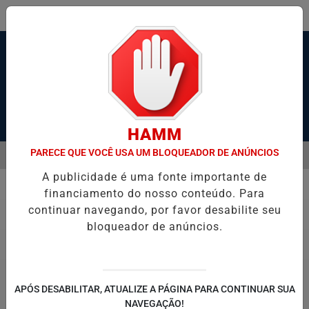
Pesquisar Notícia
HAMM
PARECE QUE VOCÊ USA UM BLOQUEADOR DE ANÚNCIOS
MENU
DA APÓS SER ATINGIDA POR CAMINHÃO EM GUARUJÁ
BERTIOGA I
A publicidade é uma fonte importante de
EM ALTA
financiamento do nosso conteúdo. Para
Geral
continuar navegando, por favor desabilite seu
bloqueador de anúncios.
APÓS DESABILITAR, ATUALIZE A PÁGINA PARA CONTINUAR SUA
NAVEGAÇÃO!