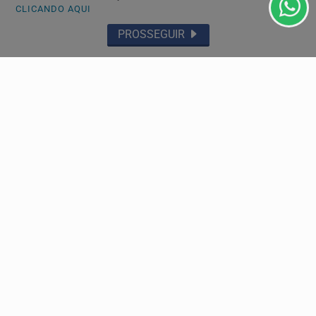
CLICANDO AQUI
PROSSEGUIR
POLÍCIA
Justiça aceita denúncia e torna réu homem
acusado de matar ex-companheira a facadas em
São...
Ministério Público aponta feminicídio qualificado por
violência doméstica e recurso que dificultou a...