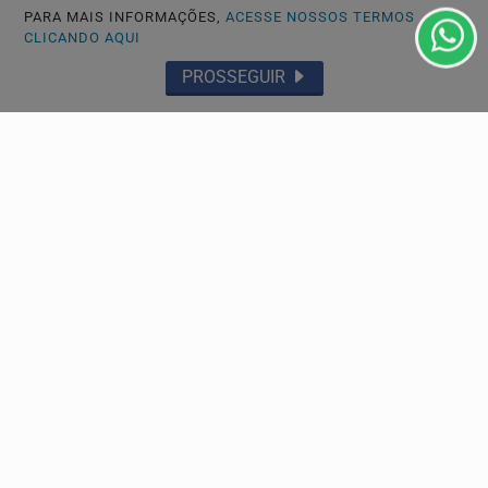
Pai e filho são atacados por 'gangue da bicicleta'
PARA MAIS INFORMAÇÕES,
ACESSE NOSSOS TERMOS
em Santos; VÍDEO
CLICANDO AQUI
Um pai e seu filho, de 9 anos, foram atacados por três
PROSSEGUIR
bandidos de bicicleta enquanto caminhavam por uma...
ECONOMIA
ANP confirma que leilões de petróleo em outubro
terão oferta recorde de blocos
O certame da ANP reunirá 35 áreas no total, divididas
entre 13 blocos no pré-sal e 22 setores sob o...