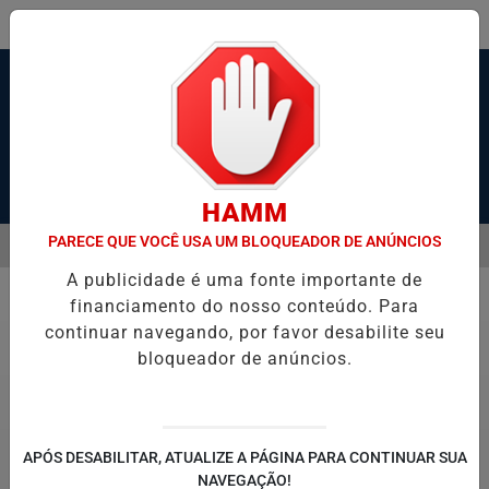
Pesquisar Notícia
HAMM
PARECE QUE VOCÊ USA UM BLOQUEADOR DE ANÚNCIOS
MENU
SANTOS, SÃO VICENTE E GUARUJÁ MELHORAM DESEMPENHO
TONE
A publicidade é uma fonte importante de
EM ALTA
financiamento do nosso conteúdo. Para
Geral
continuar navegando, por favor desabilite seu
bloqueador de anúncios.
APÓS DESABILITAR, ATUALIZE A PÁGINA PARA CONTINUAR SUA
NAVEGAÇÃO!