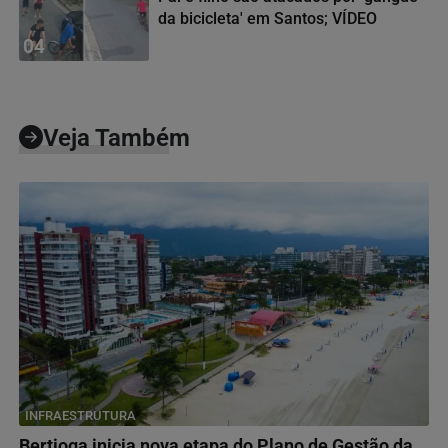
da bicicleta' em Santos; VÍDEO
04
Veja Também
INFRAESTRUTURA
Bertioga inicia nova etapa do Plano de Gestão da