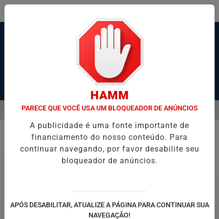
Pesquisar Notícia
HAMM
PARECE QUE VOCÊ USA UM BLOQUEADOR DE ANÚNCIOS
MENU
 ESTADO GRAVE APÓS SER ESFAQUEADO EM GUARUJÁ
HACKER D
A publicidade é uma fonte importante de
EM ALTA
financiamento do nosso conteúdo. Para
Polícia
continuar navegando, por favor desabilite seu
bloqueador de anúncios.
APÓS DESABILITAR, ATUALIZE A PÁGINA PARA CONTINUAR SUA
NAVEGAÇÃO!