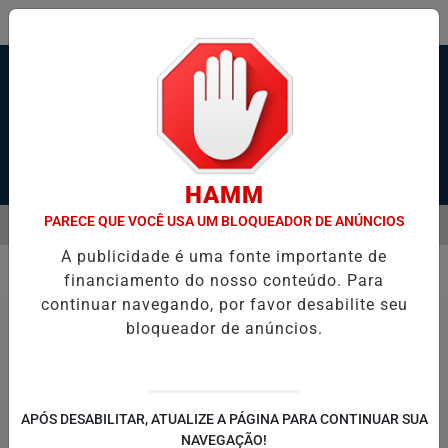
Pesquisar Notícia
HAMM
PARECE QUE VOCÊ USA UM BLOQUEADOR DE ANÚNCIOS
MENU
ESTADO GRAVE APÓS SER ESFAQUEADO EM GUARUJÁ
MOTOCICLIS
A publicidade é uma fonte importante de
EM ALTA
financiamento do nosso conteúdo. Para
Polícia
continuar navegando, por favor desabilite seu
bloqueador de anúncios.
APÓS DESABILITAR, ATUALIZE A PÁGINA PARA CONTINUAR SUA
NAVEGAÇÃO!