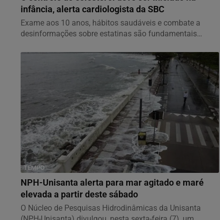
infância, alerta cardiologista da SBC
Exame aos 10 anos, hábitos saudáveis e combate a
desinformações sobre estatinas são fundamentais
para...
TEMPO
NPH-Unisanta alerta para mar agitado e maré
elevada a partir deste sábado
O Núcleo de Pesquisas Hidrodinâmicas da Unisanta
(NPH-Unisanta) divulgou, nesta sexta-feira (7), um...