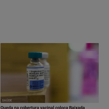
SAÚDE
Queda na cobertura vacinal coloca Baixada