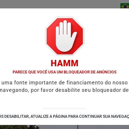
/
/
/
INÍCIO
NOTÍCIAS
BAIXE AGORA
CONTATO
HAMM
TOCICLISTA FICA FERIDA APÓS SER ATINGIDA POR CAMINHÃO EM 
PARECE QUE VOCÊ USA UM BLOQUEADOR DE ANÚNCIOS
é uma fonte importante de financiamento do nosso
 navegando, por favor desabilite seu bloqueador de
S DESABILITAR, ATUALIZE A PÁGINA PARA CONTINUAR SUA NAVEGA