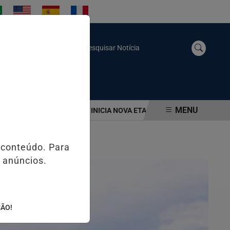
SÁBADO, 08 DE AGOSTO 2026
Pesquisar Notícia
MENU
GUARUJÁ
BERTIOGA INICIA NOVA ETAPA DO PLANO DE GESTÃO DA 
 conteúdo. Para
 anúncios.
ÇÃO!