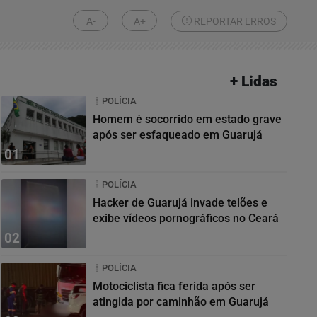
A-
A+
REPORTAR ERROS
+ Lidas
POLÍCIA
Homem é socorrido em estado grave
após ser esfaqueado em Guarujá
01
POLÍCIA
Hacker de Guarujá invade telões e
exibe vídeos pornográficos no Ceará
02
POLÍCIA
Motociclista fica ferida após ser
atingida por caminhão em Guarujá