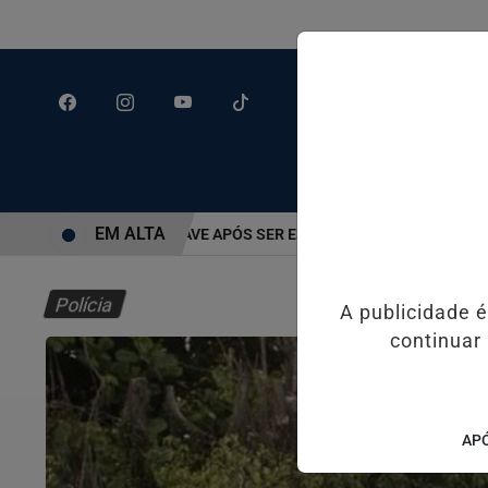
EM ALTA
RIDO EM ESTADO GRAVE APÓS SER ESFAQUEADO EM GUARUJÁ
MO
Polícia
A publicidade 
continuar
APÓ