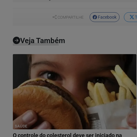
Facebook
T
COMPARTILHE
Veja Também
SAÚDE
O controle do colesterol deve ser iniciado na