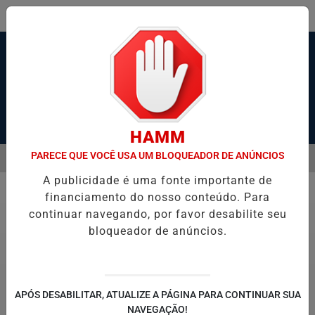
Pesquisar Notícia
HAMM
PARECE QUE VOCÊ USA UM BLOQUEADOR DE ANÚNCIOS
MENU
 ESTADO GRAVE APÓS SER ESFAQUEADO EM GUARUJÁ
HACKER DE
A publicidade é uma fonte importante de
EM ALTA
financiamento do nosso conteúdo. Para
Saúde
continuar navegando, por favor desabilite seu
bloqueador de anúncios.
APÓS DESABILITAR, ATUALIZE A PÁGINA PARA CONTINUAR SUA
NAVEGAÇÃO!