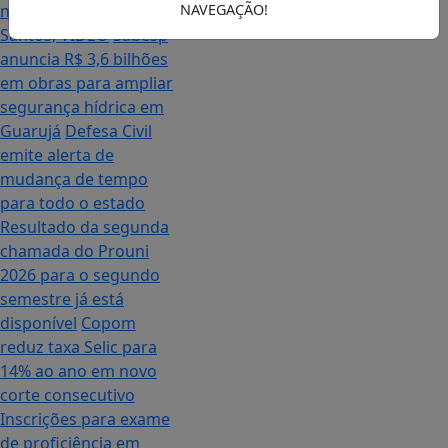
navegação no Porto de
NAVEGAÇÃO!
Santos; VÍDEO
Sabesp
anuncia R$ 3,6 bilhões
em obras para ampliar
segurança hídrica em
Guarujá
Defesa Civil
emite alerta de
mudança de tempo
para todo o estado
Resultado da segunda
chamada do Prouni
2026 para o segundo
semestre já está
disponível
Copom
reduz taxa Selic para
14% ao ano em novo
corte consecutivo
Inscrições para exame
de proficiência em