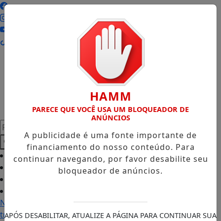
HAMM
PARECE QUE VOCÊ USA UM BLOQUEADOR DE
ANÚNCIOS
Pesquisar Notícia
A publicidade é uma fonte importante de
financiamento do nosso conteúdo. Para
Início
/
continuar navegando, por favor desabilite seu
Notícias
/
bloqueador de anúncios.
Baixe Agora
/
Contato
/
Nevoeiro interrompe
travessia de balsas e
APÓS DESABILITAR, ATUALIZE A PÁGINA PARA CONTINUAR SUA