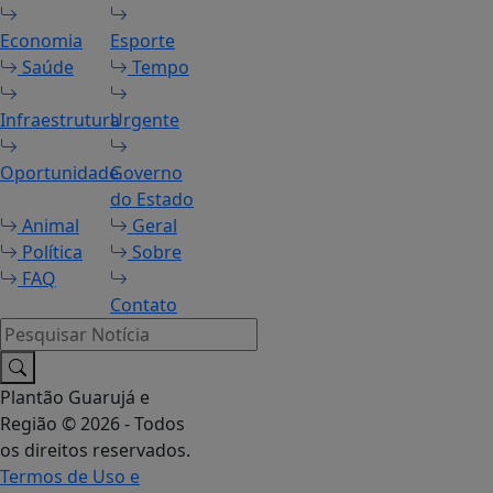
Economia
Esporte
Saúde
Tempo
Infraestrutura
Urgente
Oportunidade
Governo
do Estado
Animal
Geral
Política
Sobre
FAQ
Contato
Pesquisar Notícia
Plantão Guarujá e
Região © 2026 - Todos
os direitos reservados.
Termos de Uso e