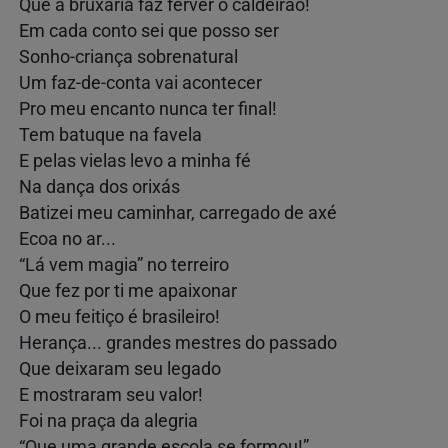
Que a bruxaria faz ferver o caldeirão!
Em cada conto sei que posso ser
Sonho-criança sobrenatural
Um faz-de-conta vai acontecer
Pro meu encanto nunca ter final!
Tem batuque na favela
E pelas vielas levo a minha fé
Na dança dos orixás
Batizei meu caminhar, carregado de axé
Ecoa no ar...
“Lá vem magia” no terreiro
Que fez por ti me apaixonar
O meu feitiço é brasileiro!
Herança... grandes mestres do passado
Que deixaram seu legado
E mostraram seu valor!
Foi na praça da alegria
“Que uma grande escola se formou!”