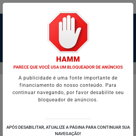
Pesquisar Notícia
HAMM
PARECE QUE VOCÊ USA UM BLOQUEADOR DE ANÚNCIOS
MENU
ESTADO GRAVE APÓS SER ESFAQUEADO EM GUARUJÁ
HACKER DE 
A publicidade é uma fonte importante de
EM ALTA
financiamento do nosso conteúdo. Para
Entretenimento
continuar navegando, por favor desabilite seu
bloqueador de anúncios.
APÓS DESABILITAR, ATUALIZE A PÁGINA PARA CONTINUAR SUA
NAVEGAÇÃO!