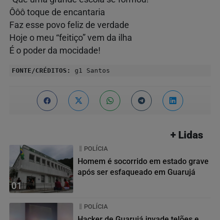
Ôôô toque de encantaria
Faz esse povo feliz de verdade
Hoje o meu “feitiço” vem da ilha
É o poder da mocidade!
FONTE/CRÉDITOS:
g1 Santos
+ Lidas
POLÍCIA
Homem é socorrido em estado grave
após ser esfaqueado em Guarujá
01
POLÍCIA
Hacker de Guarujá invade telões e