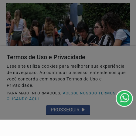
Termos de Uso e Privacidade
Esse site utiliza cookies para melhorar sua experiência
de navegação. Ao continuar o acesso, entendemos que
EDUCAÇÃO
você concorda com nossos Termos de Uso e
Dados do Saeb 2025 mostram recuperação da
Privacidade.
educação básica, mas matemática preocupa
PARA MAIS INFORMAÇÕES,
ACESSE NOSSOS TERMOS
CLICANDO AQUI
Indicadores do Ministério da Educação revelam avanços
nos anos iniciais, enquanto o ensino médio ainda...
PROSSEGUIR