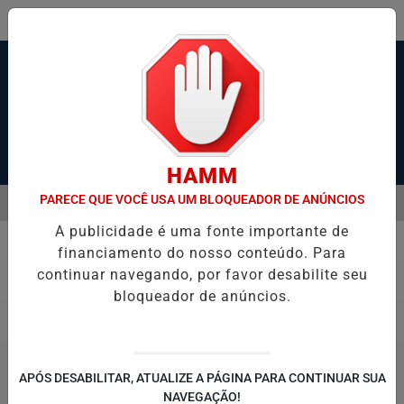
Pesquisar Notícia
HAMM
PARECE QUE VOCÊ USA UM BLOQUEADOR DE ANÚNCIOS
MENU
RAVESSIA DE BALSAS E NAVEGAÇÃO NO PORTO DE SANTOS; VÍDEO
A publicidade é uma fonte importante de
EM ALTA
financiamento do nosso conteúdo. Para
Polícia
continuar navegando, por favor desabilite seu
bloqueador de anúncios.
APÓS DESABILITAR, ATUALIZE A PÁGINA PARA CONTINUAR SUA
NAVEGAÇÃO!