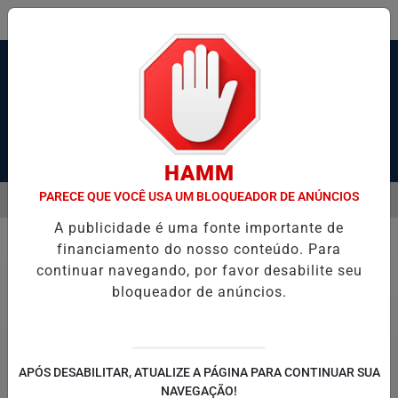
Pesquisar Notícia
HAMM
PARECE QUE VOCÊ USA UM BLOQUEADOR DE ANÚNCIOS
MENU
 SANTOS, SÃO VICENTE E GUARUJÁ MELHORAM DESEMPENHO
TON
A publicidade é uma fonte importante de
EM ALTA
financiamento do nosso conteúdo. Para
Saúde
continuar navegando, por favor desabilite seu
bloqueador de anúncios.
APÓS DESABILITAR, ATUALIZE A PÁGINA PARA CONTINUAR SUA
NAVEGAÇÃO!