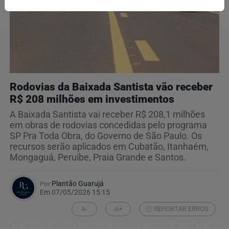
Rodovias da Baixada Santista vão receber
R$ 208 milhões em investimentos
A Baixada Santista vai receber R$ 208,1 milhões
em obras de rodovias concedidas pelo programa
SP Pra Toda Obra, do Governo de São Paulo. Os
recursos serão aplicados em Cubatão, Itanhaém,
Mongaguá, Peruíbe, Praia Grande e Santos.
Por
Plantão Guarujá
Em 07/05/2026 15:15
A-
A+
REPORTAR ERROS