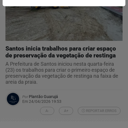
Santos inicia trabalhos para criar espaço
de preservação da vegetação de restinga
A Prefeitura de Santos iniciou nesta quarta-feira
(23) os trabalhos para criar o primeiro espaço de
preservação da vegetação de restinga na faixa de
areia da praia.
Por
Plantão Guarujá
Em 24/04/2026 19:53
A-
A+
REPORTAR ERROS