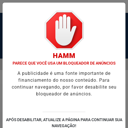
Pesquisar Notícia
HAMM
PARECE QUE VOCÊ USA UM BLOQUEADOR DE ANÚNCIOS
MENU
NDOS APÓS ÁRVORE CAIR SOBRE CARRO EM SANTOS
JUSTIÇA AC
A publicidade é uma fonte importante de
EM ALTA
financiamento do nosso conteúdo. Para
Geral
continuar navegando, por favor desabilite seu
bloqueador de anúncios.
APÓS DESABILITAR, ATUALIZE A PÁGINA PARA CONTINUAR SUA
NAVEGAÇÃO!