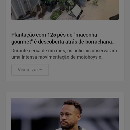
Polícia
Plantação com 125 pés de "maconha
gourmet" é descoberta atrás de borracharia
em São Vicente; VÍDEO
Durante cerca de um mês, os policiais observaram
uma intensa movimentação de motoboys e
pessoas que permaneciam poucos minutos no
local.
Visualizar