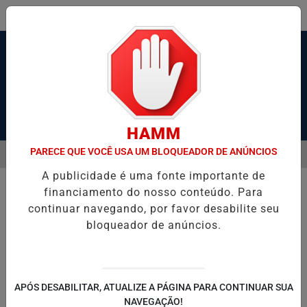
Pesquisar Notícia
HAMM
PARECE QUE VOCÊ USA UM BLOQUEADOR DE ANÚNCIOS
MENU
 SANTOS, SÃO VICENTE E GUARUJÁ MELHORAM DESEMPENHO
TON
A publicidade é uma fonte importante de
EM ALTA
financiamento do nosso conteúdo. Para
continuar navegando, por favor desabilite seu
bloqueador de anúncios.
APÓS DESABILITAR, ATUALIZE A PÁGINA PARA CONTINUAR SUA
NAVEGAÇÃO!