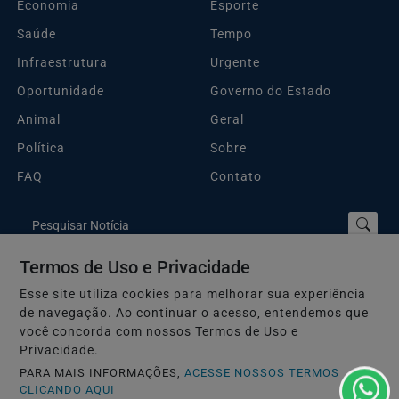
Economia
Esporte
Saúde
Tempo
Infraestrutura
Urgente
Oportunidade
Governo do Estado
Animal
Geral
Política
Sobre
FAQ
Contato
Pesquisar Notícia
Termos de Uso e Privacidade
Esse site utiliza cookies para melhorar sua experiência
Plantão Guarujá e Região © 2026 - Todos os direitos reservados.
de navegação. Ao continuar o acesso, entendemos que
Termos de Uso e Privacidade
você concorda com nossos Termos de Uso e
Privacidade.
PARA MAIS INFORMAÇÕES,
ACESSE NOSSOS TERMOS
CLICANDO AQUI