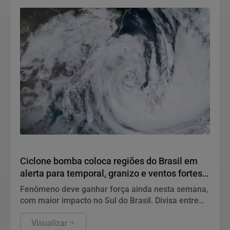
Tempo
Ciclone bomba coloca regiões do Brasil em
alerta para temporal, granizo e ventos fortes;
veja quando
Fenômeno deve ganhar força ainda nesta semana,
com maior impacto no Sul do Brasil. Divisa entre
São Paulo e Paraná está na rota das instabilidades
Visualizar