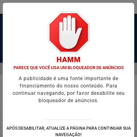
Pesquisar Notícia
HAMM
PARECE QUE VOCÊ USA UM BLOQUEADOR DE ANÚNCIOS
MENU
SANTOS, SÃO VICENTE E GUARUJÁ MELHORAM DESEMPENHO
PAI 
A publicidade é uma fonte importante de
EM ALTA
financiamento do nosso conteúdo. Para
Entretenimento
continuar navegando, por favor desabilite seu
bloqueador de anúncios.
APÓS DESABILITAR, ATUALIZE A PÁGINA PARA CONTINUAR SUA
NAVEGAÇÃO!