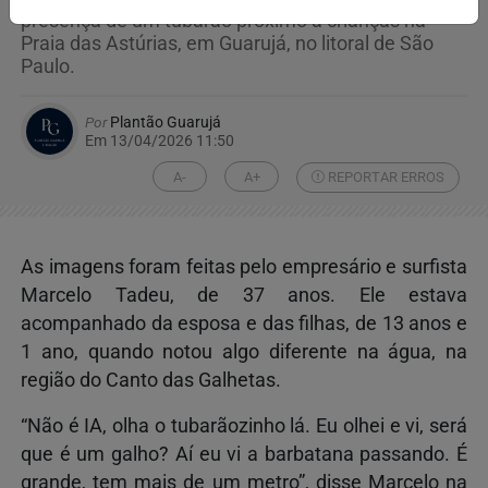
presença de um tubarão próximo a crianças na
Praia das Astúrias, em Guarujá, no litoral de São
Paulo.
Por
Plantão Guarujá
Em 13/04/2026 11:50
A-
A+
REPORTAR ERROS
As imagens foram feitas pelo empresário e surfista
Marcelo Tadeu, de 37 anos. Ele estava
acompanhado da esposa e das filhas, de 13 anos e
1 ano, quando notou algo diferente na água, na
região do Canto das Galhetas.
“Não é IA, olha o tubarãozinho lá. Eu olhei e vi, será
que é um galho? Aí eu vi a barbatana passando. É
grande, tem mais de um metro”, disse Marcelo na