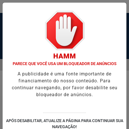
Pesquisar Notícia
HAMM
PARECE QUE VOCÊ USA UM BLOQUEADOR DE ANÚNCIOS
MENU
NDOS APÓS ÁRVORE CAIR SOBRE CARRO EM SANTOS
JUSTIÇA A
A publicidade é uma fonte importante de
EM ALTA
financiamento do nosso conteúdo. Para
Polícia
continuar navegando, por favor desabilite seu
bloqueador de anúncios.
Tubarão é flagrado perto de crianças em
praia de Guarujá
APÓS DESABILITAR, ATUALIZE A PÁGINA PARA CONTINUAR SUA
NAVEGAÇÃO!
Um surfista registrou, neste sábado (11), a