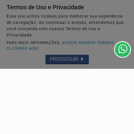
Termos de Uso e Privacidade
Esse site utiliza cookies para melhorar sua experiência
de navegação. Ao continuar o acesso, entendemos que
você concorda com nossos Termos de Uso e
Privacidade.
PARA MAIS INFORMAÇÕES,
ACESSE NOSSOS TERMOS
CLICANDO AQUI
PROSSEGUIR
POLÍCIA
Casal escapa por segundos após árvore cair sobre
carro em Santos
Árvore de grande porte caiu sobre a parte traseira do
veículo durante a ventania desta sexta-feira (7),...