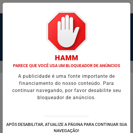
Pesquisar Notícia
HAMM
PARECE QUE VOCÊ USA UM BLOQUEADOR DE ANÚNCIOS
MENU
ADE TELÕES E EXIBE VÍDEOS PORNOGRÁFICOS NO CEARÁ
APS AS
A publicidade é uma fonte importante de
EM ALTA
financiamento do nosso conteúdo. Para
Entretenimento
continuar navegando, por favor desabilite seu
bloqueador de anúncios.
APÓS DESABILITAR, ATUALIZE A PÁGINA PARA CONTINUAR SUA
NAVEGAÇÃO!