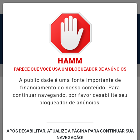
Pesquisar Notícia
HAMM
PARECE QUE VOCÊ USA UM BLOQUEADOR DE ANÚNCIOS
MENU
RAVESSIA DE BALSAS E NAVEGAÇÃO NO PORTO DE SANTOS; VÍDEO
A publicidade é uma fonte importante de
EM ALTA
financiamento do nosso conteúdo. Para
Entretenimento
continuar navegando, por favor desabilite seu
bloqueador de anúncios.
APÓS DESABILITAR, ATUALIZE A PÁGINA PARA CONTINUAR SUA
NAVEGAÇÃO!