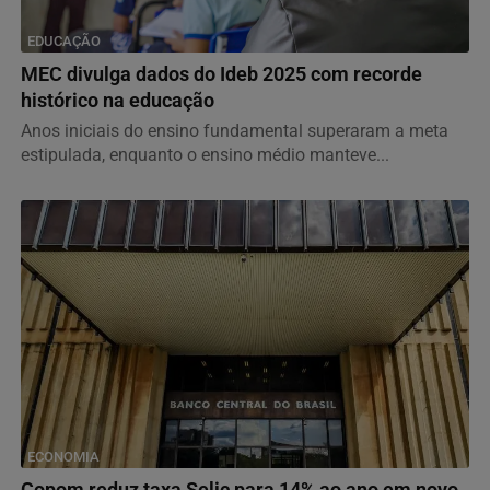
EDUCAÇÃO
MEC divulga dados do Ideb 2025 com recorde
histórico na educação
Anos iniciais do ensino fundamental superaram a meta
estipulada, enquanto o ensino médio manteve...
ECONOMIA
Copom reduz taxa Selic para 14% ao ano em novo