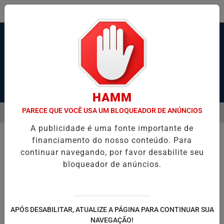
Pesquisar Notícia
HAMM
PARECE QUE VOCÊ USA UM BLOQUEADOR DE ANÚNCIOS
MENU
EM ESTADO GRAVE APÓS SER ESFAQUEADO EM GUARUJÁ
HACKER
A publicidade é uma fonte importante de
EM ALTA
financiamento do nosso conteúdo. Para
FUTEBOL
VILA NOVA
EM
continuar navegando, por favor desabilite seu
bloqueador de anúncios.
🔍
APÓS DESABILITAR, ATUALIZE A PÁGINA PARA CONTINUAR SUA
SÉRIE A
SÉRIE B
EUROPA
NAVEGAÇÃO!