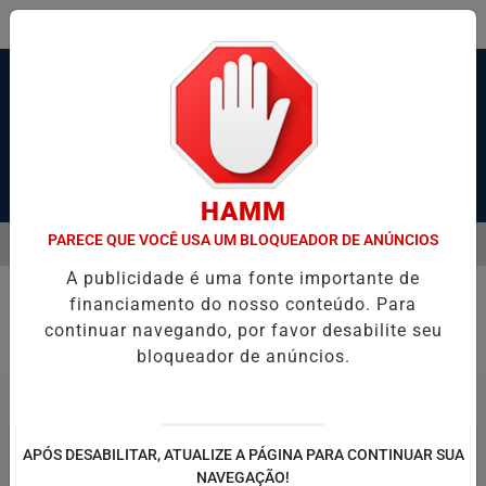
Pesquisar Notícia
HAMM
PARECE QUE VOCÊ USA UM BLOQUEADOR DE ANÚNCIOS
MENU
OS POR 'GANGUE DA BICICLETA' EM SANTOS; VÍDEO
CICLONE BOMB
A publicidade é uma fonte importante de
EM ALTA
financiamento do nosso conteúdo. Para
Tempo
continuar navegando, por favor desabilite seu
bloqueador de anúncios.
APÓS DESABILITAR, ATUALIZE A PÁGINA PARA CONTINUAR SUA
NAVEGAÇÃO!