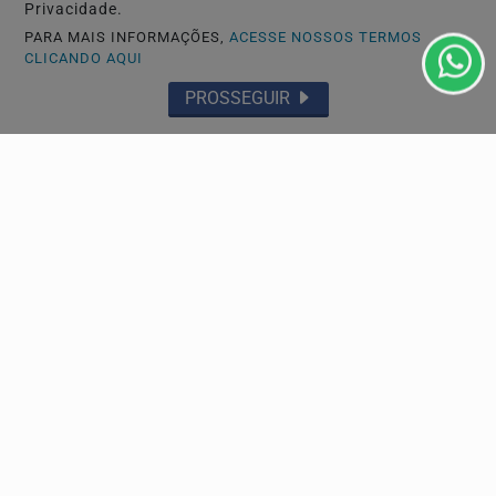
Privacidade.
PARA MAIS INFORMAÇÕES,
ACESSE NOSSOS TERMOS
POLÍCIA
CLICANDO AQUI
Procurado pela Justiça comete um erro ao
PROSSEGUIR
buscar abrigo no litoral de SP e acaba preso
O que aconteceu logo após a chegada do homem de 40
anos ao local mudou completamente o desfecho da noite
GERAL