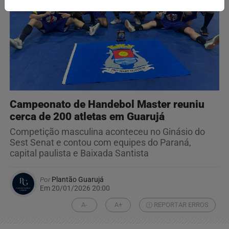
Campeonato de Handebol Master reuniu
cerca de 200 atletas em Guarujá
Competição masculina aconteceu no Ginásio do
Sest Senat e contou com equipes do Paraná,
capital paulista e Baixada Santista
Por
Plantão Guarujá
Em 20/01/2026 20:00
A-
A+
REPORTAR ERROS