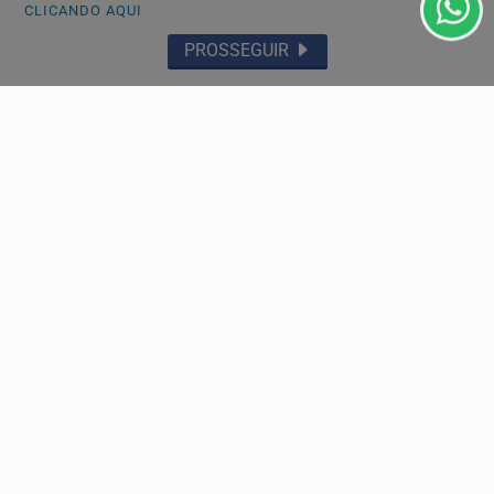
CLICANDO AQUI
PROSSEGUIR
ECONOMIA
Retiradas da poupança superam depósitos em R$
7,15 bilhões no mês de julho
Dados divulgados pelo Banco Central mostram que
saques chegaram a R$ 377,92 bilhões, superando o
volume...