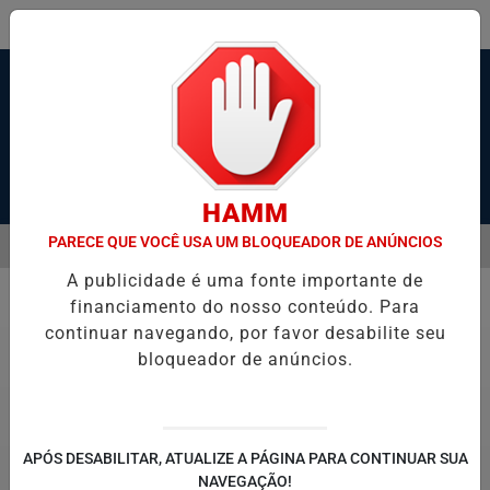
Pesquisar Notícia
HAMM
PARECE QUE VOCÊ USA UM BLOQUEADOR DE ANÚNCIOS
MENU
DE TELÕES E EXIBE VÍDEOS PORNOGRÁFICOS NO CEARÁ
APS ASS
A publicidade é uma fonte importante de
EM ALTA
financiamento do nosso conteúdo. Para
Esporte
continuar navegando, por favor desabilite seu
bloqueador de anúncios.
APÓS DESABILITAR, ATUALIZE A PÁGINA PARA CONTINUAR SUA
NAVEGAÇÃO!