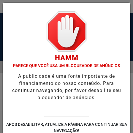
Pesquisar Notícia
HAMM
PARECE QUE VOCÊ USA UM BLOQUEADOR DE ANÚNCIOS
MENU
00 VAGAS DE ESTÁGIO DO PROGRAMA BOLSA ESTÁGIO ENSINO MÉDI
A publicidade é uma fonte importante de
EM ALTA
financiamento do nosso conteúdo. Para
Tempo
continuar navegando, por favor desabilite seu
bloqueador de anúncios.
APÓS DESABILITAR, ATUALIZE A PÁGINA PARA CONTINUAR SUA
NAVEGAÇÃO!