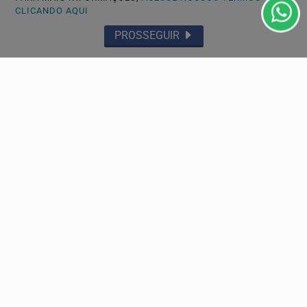
GERAL
CLICANDO AQUI
Casa do Pai Bobó poderá ser o primeiro terreiro do
PROSSEGUIR
estado tombado como patrimônio histórico
Localizado no Distrito de Vicente de Carvalho, em
Guarujá, o local recebeu na última quarta-feira (5), a...