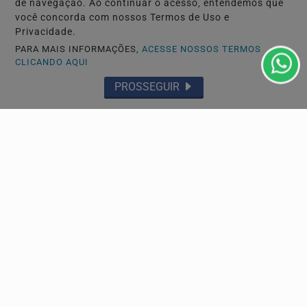
de navegação. Ao continuar o acesso, entendemos que
você concorda com nossos Termos de Uso e
Privacidade.
PARA MAIS INFORMAÇÕES,
ACESSE NOSSOS TERMOS
ECONOMIA
CLICANDO AQUI
Brasil tem superávit de US$ 7 bilhões na balança
PROSSEGUIR
comercial em julho
O desempenho do mês foi impulsionado pelo setor
agropecuário e pela indústria extrativa, somando uma...