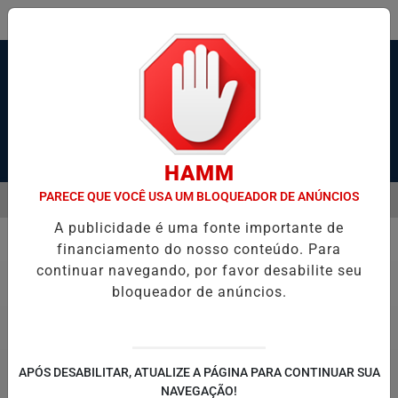
Pesquisar Notícia
HAMM
PARECE QUE VOCÊ USA UM BLOQUEADOR DE ANÚNCIOS
MENU
OS POR 'GANGUE DA BICICLETA' EM SANTOS; VÍDEO
MENINO DE 7 
A publicidade é uma fonte importante de
EM ALTA
financiamento do nosso conteúdo. Para
Tempo
continuar navegando, por favor desabilite seu
bloqueador de anúncios.
APÓS DESABILITAR, ATUALIZE A PÁGINA PARA CONTINUAR SUA
NAVEGAÇÃO!