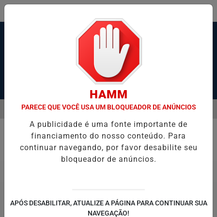
Pesquisar Notícia
HAMM
PARECE QUE VOCÊ USA UM BLOQUEADOR DE ANÚNCIOS
MENU
 ESTADO GRAVE APÓS SER ESFAQUEADO EM GUARUJÁ
HACKER DE
A publicidade é uma fonte importante de
EM ALTA
financiamento do nosso conteúdo. Para
Educação
continuar navegando, por favor desabilite seu
bloqueador de anúncios.
APÓS DESABILITAR, ATUALIZE A PÁGINA PARA CONTINUAR SUA
NAVEGAÇÃO!