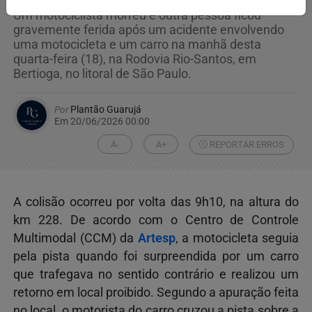
Um motociclista morreu e outra pessoa ficou
gravemente ferida após um acidente envolvendo
uma motocicleta e um carro na manhã desta
quarta-feira (18), na Rodovia Rio-Santos, em
Bertioga, no litoral de São Paulo.
Por
Plantão Guarujá
Em 20/06/2026 00:00
A-
A+
REPORTAR ERROS
A colisão ocorreu por volta das 9h10, na altura do
km 228. De acordo com o Centro de Controle
Multimodal (CCM) da
Artesp
, a motocicleta seguia
pela pista quando foi surpreendida por um carro
que trafegava no sentido contrário e realizou um
retorno em local proibido. Segundo a apuração feita
no local, o motorista do carro cruzou a pista sobre a