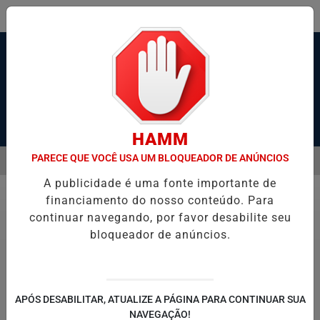
Pesquisar Notícia
HAMM
PARECE QUE VOCÊ USA UM BLOQUEADOR DE ANÚNCIOS
MENU
SANTOS, SÃO VICENTE E GUARUJÁ MELHORAM DESEMPENHO
TON
A publicidade é uma fonte importante de
EM ALTA
financiamento do nosso conteúdo. Para
Polícia
continuar navegando, por favor desabilite seu
bloqueador de anúncios.
Motociclista morre após colisão com carro
que fazia retorno proibido na Rio-Santos,
APÓS DESABILITAR, ATUALIZE A PÁGINA PARA CONTINUAR SUA
em Bertioga
NAVEGAÇÃO!