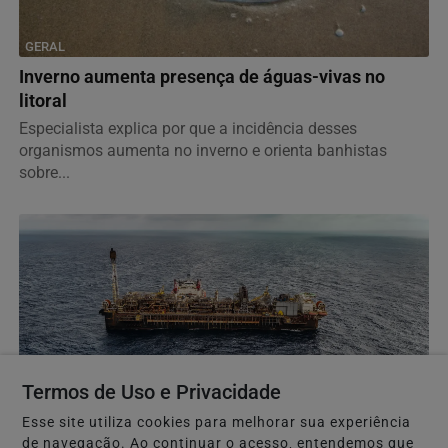
GERAL
Inverno aumenta presença de águas-vivas no
litoral
Especialista explica por que a incidência desses
organismos aumenta no inverno e orienta banhistas
sobre...
Termos de Uso e Privacidade
ECONOMIA
Esse site utiliza cookies para melhorar sua experiência
ANP confirma que leilões de petróleo em outubro
de navegação. Ao continuar o acesso, entendemos que