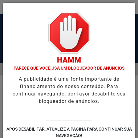
Pesquisar Notícia
HAMM
PARECE QUE VOCÊ USA UM BLOQUEADOR DE ANÚNCIOS
MENU
RAVESSIA DE BALSAS E NAVEGAÇÃO NO PORTO DE SANTOS; VÍDEO
A publicidade é uma fonte importante de
EM ALTA
financiamento do nosso conteúdo. Para
Polícia
continuar navegando, por favor desabilite seu
bloqueador de anúncios.
APÓS DESABILITAR, ATUALIZE A PÁGINA PARA CONTINUAR SUA
NAVEGAÇÃO!