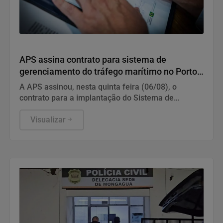
Geral
APS assina contrato para sistema de
gerenciamento do tráfego marítimo no Porto
de Santos
A APS assinou, nesta quinta feira (06/08), o
contrato para a implantação do Sistema de
Gerenciamento de Informações do Tráfego de
Embarcações.
Visualizar