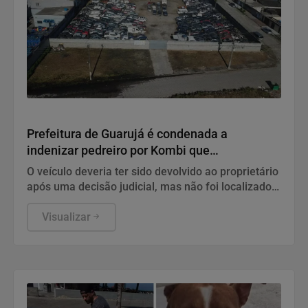
Geral
Prefeitura de Guarujá é condenada a
indenizar pedreiro por Kombi que
desapareceu em pátio
O veículo deveria ter sido devolvido ao proprietário
após uma decisão judicial, mas não foi localizado
cerca de oito anos depois. Cabe recurso da
decisão.
Visualizar