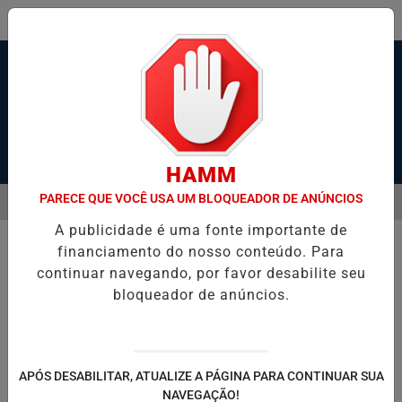
Pesquisar Notícia
HAMM
PARECE QUE VOCÊ USA UM BLOQUEADOR DE ANÚNCIOS
MENU
ADAS DURANTE BRIGA EM GUARUJÁ
HOMEM É SEQUESTRADO E A
A publicidade é uma fonte importante de
EM ALTA
financiamento do nosso conteúdo. Para
continuar navegando, por favor desabilite seu
bloqueador de anúncios.
APÓS DESABILITAR, ATUALIZE A PÁGINA PARA CONTINUAR SUA
NAVEGAÇÃO!