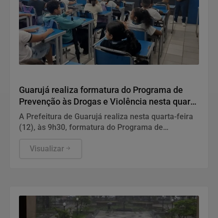
Educação
Guarujá realiza formatura do Programa de
Prevenção às Drogas e Violência nesta quarta
(12)
A Prefeitura de Guarujá realiza nesta quarta-feira
(12), às 9h30, formatura do Programa de
Prevenção às Drogas e Violência (PPDV).
Visualizar