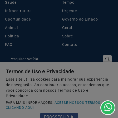
Saúde
Tempo
Infraestrutura
Urgente
Oportunidade
Governo do Estado
Animal
Geral
Política
Sobre
FAQ
Contato
Pesquisar Notícia
Termos de Uso e Privacidade
Esse site utiliza cookies para melhorar sua experiência
Plantão Guarujá e Região © 2026 - Todos os direitos reservados.
de navegação. Ao continuar o acesso, entendemos que
Termos de Uso e Privacidade
você concorda com nossos Termos de Uso e
Privacidade.
PARA MAIS INFORMAÇÕES,
ACESSE NOSSOS TERMOS
CLICANDO AQUI
PROSSEGUIR