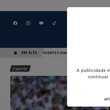
EM ALTA
AIS DE SANTOS, SÃO VICENTE E GUARUJÁ MELHORAM DESEMPENH
Esporte
A publicidade 
continuar
APÓ