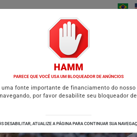
/
/
/
INÍCIO
NOTÍCIAS
BAIXE AGORA
CONTATO
HAMM
O
TONEL ENTERRADO NO QUINTAL DE CASA REVELA ESQUEMA CRI
PARECE QUE VOCÊ USA UM BLOQUEADOR DE ANÚNCIOS
é uma fonte importante de financiamento do nosso
 navegando, por favor desabilite seu bloqueador de
S DESABILITAR, ATUALIZE A PÁGINA PARA CONTINUAR SUA NAVEGA