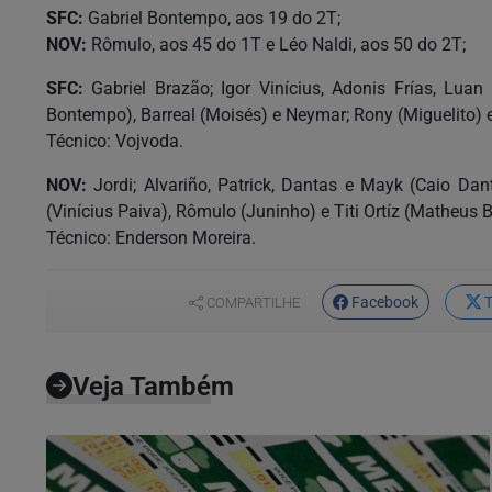
SFC:
Gabriel Bontempo, aos 19 do 2T;
NOV:
Rômulo, aos 45 do 1T e Léo Naldi, aos 50 do 2T;
SFC:
Gabriel Brazão; Igor Vinícius, Adonis Frías, Luan 
Bontempo), Barreal (Moisés) e Neymar; Rony (Miguelito) 
Técnico: Vojvoda.
NOV:
Jordi; Alvariño, Patrick, Dantas e Mayk (Caio Da
(Vinícius Paiva), Rômulo (Juninho) e Titi Ortíz (Matheus 
Técnico: Enderson Moreira.
Facebook
T
COMPARTILHE
Veja Também