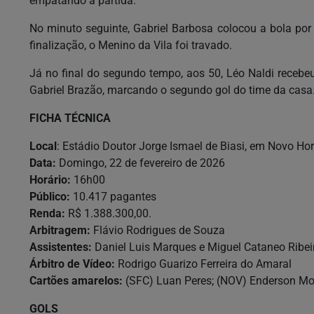
empatando a partida.
No minuto seguinte, Gabriel Barbosa colocou a bola por
finalização, o Menino da Vila foi travado.
Já no final do segundo tempo, aos 50, Léo Naldi recebe
Gabriel Brazão, marcando o segundo gol do time da casa.
FICHA TÉCNICA
Local
: Estádio Doutor Jorge Ismael de Biasi, em Novo Hor
Data:
Domingo, 22 de fevereiro de 2026
Horário:
16h00
Público:
10.417 pagantes
Renda:
R$ 1.388.300,00.
Arbitragem:
Flávio Rodrigues de Souza
Assistentes:
Daniel Luis Marques e Miguel Cataneo Ribei
Árbitro de Vídeo:
Rodrigo Guarizo Ferreira do Amaral
Cartões amarelos:
(SFC) Luan Peres; (NOV) Enderson More
GOLS