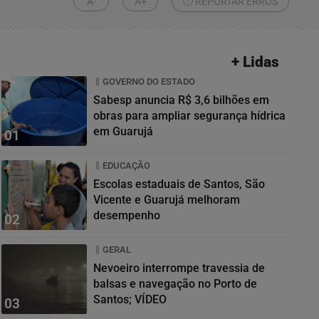
A-
A+
REPORTAR ERROS
+ Lidas
GOVERNO DO ESTADO
Sabesp anuncia R$ 3,6 bilhões em
obras para ampliar segurança hídrica
em Guarujá
01
EDUCAÇÃO
Escolas estaduais de Santos, São
Vicente e Guarujá melhoram
desempenho
02
GERAL
Nevoeiro interrompe travessia de
balsas e navegação no Porto de
Santos; VÍDEO
03