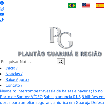
Pesquisar Notícia
Início
/
Notícias
/
Baixe Agora
/
Contato
/
Nevoeiro interrompe travessia de balsas e navegação no
Porto de Santos; VÍDEO
Sabesp anuncia R$ 3,6 bilhões em
obras para ampliar segurança hídrica em Guarujá
Defesa