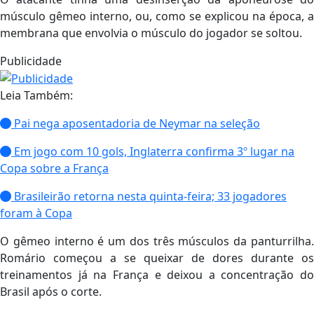
músculo gêmeo interno, ou, como se explicou na época, a
membrana que envolvia o músculo do jogador se soltou.
Publicidade
Leia Também:
Pai nega aposentadoria de Neymar na seleção
Em jogo com 10 gols, Inglaterra confirma 3º lugar na
Copa sobre a França
Brasileirão retorna nesta quinta-feira; 33 jogadores
foram à Copa
O gêmeo interno é um dos três músculos da panturrilha.
Romário começou a se queixar de dores durante os
treinamentos já na França e deixou a concentração do
Brasil após o corte.