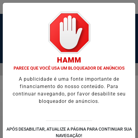
Pesquisar Notícia
HAMM
PARECE QUE VOCÊ USA UM BLOQUEADOR DE ANÚNCIOS
MENU
 SANTOS, SÃO VICENTE E GUARUJÁ MELHORAM DESEMPENHO
TON
A publicidade é uma fonte importante de
EM ALTA
financiamento do nosso conteúdo. Para
Economia
continuar navegando, por favor desabilite seu
bloqueador de anúncios.
APÓS DESABILITAR, ATUALIZE A PÁGINA PARA CONTINUAR SUA
NAVEGAÇÃO!