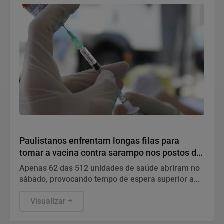
Saúde
Paulistanos enfrentam longas filas para
tomar a vacina contra sarampo nos postos de
São Paulo
Apenas 62 das 512 unidades de saúde abriram no
sábado, provocando tempo de espera superior a
uma hora e dados desatualizados no portal oficial.
Visualizar