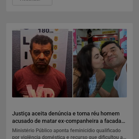
Polícia
Justiça aceita denúncia e torna réu homem
acusado de matar ex-companheira a facadas
em São Vicente
Ministério Público aponta feminicídio qualificado
por violência doméstica e recurso que dificultou a