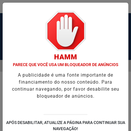
Pesquisar Notícia
HAMM
PARECE QUE VOCÊ USA UM BLOQUEADOR DE ANÚNCIOS
MENU
CAIR EM SANTOS NO 2º TRIMESTRE, AFIRMA PREFEITURA
PRAIA G
A publicidade é uma fonte importante de
EM ALTA
financiamento do nosso conteúdo. Para
continuar navegando, por favor desabilite seu
bloqueador de anúncios.
APÓS DESABILITAR, ATUALIZE A PÁGINA PARA CONTINUAR SUA
NAVEGAÇÃO!