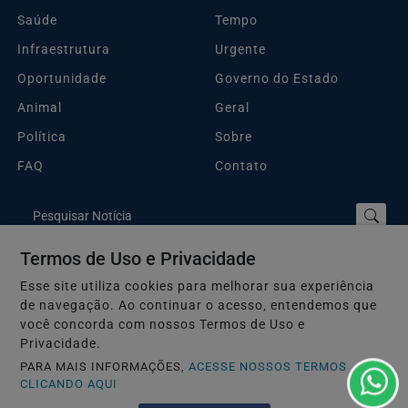
Saúde
Tempo
Infraestrutura
Urgente
Oportunidade
Governo do Estado
Animal
Geral
Política
Sobre
FAQ
Contato
Pesquisar Notícia
Termos de Uso e Privacidade
Esse site utiliza cookies para melhorar sua experiência
Plantão Guarujá e Região © 2026 - Todos os direitos reservados.
de navegação. Ao continuar o acesso, entendemos que
Termos de Uso e Privacidade
você concorda com nossos Termos de Uso e
Privacidade.
PARA MAIS INFORMAÇÕES,
ACESSE NOSSOS TERMOS
CLICANDO AQUI