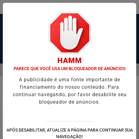
Pesquisar Notícia
HAMM
PARECE QUE VOCÊ USA UM BLOQUEADOR DE ANÚNCIOS
MENU
SANTOS, SÃO VICENTE E GUARUJÁ MELHORAM DESEMPENHO
TON
A publicidade é uma fonte importante de
EM ALTA
financiamento do nosso conteúdo. Para
Polícia
continuar navegando, por favor desabilite seu
bloqueador de anúncios.
APÓS DESABILITAR, ATUALIZE A PÁGINA PARA CONTINUAR SUA
NAVEGAÇÃO!