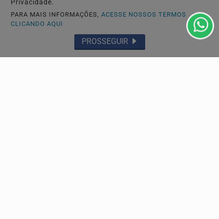
Privacidade.
PARA MAIS INFORMAÇÕES,
ACESSE NOSSOS TERMOS
CLICANDO AQUI
PROSSEGUIR
ECONOMIA
ANP confirma que leilões de petróleo em outubro
terão oferta recorde de blocos
O certame da ANP reunirá 35 áreas no total, divididas
entre 13 blocos no pré-sal e 22 setores sob o...