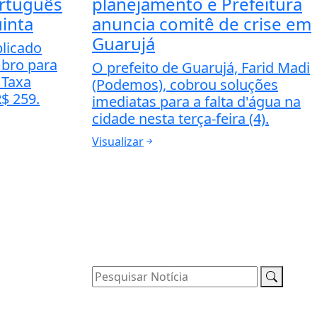
ortuguês
planejamento e Prefeitura
inta
anuncia comitê de crise em
Guarujá
plicado
mbro para
O prefeito de Guarujá, Farid Madi
 Taxa
(Podemos), cobrou soluções
R$ 259.
imediatas para a falta d'água na
cidade nesta terça-feira (4).
Visualizar
Pesquisar Notícia