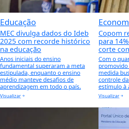
Educação
Econom
MEC divulga dados do Ideb
Copom re
2025 com recorde histórico
para 14%
na educação
corte co
Anos iniciais do ensino
Com o quar
fundamental superaram a meta
promovido 
estipulada, enquanto o ensino
medida bus
médio manteve desafios de
controle da
aprendizagem em todo o país.
estímulo à 
Visualizar
Visualizar