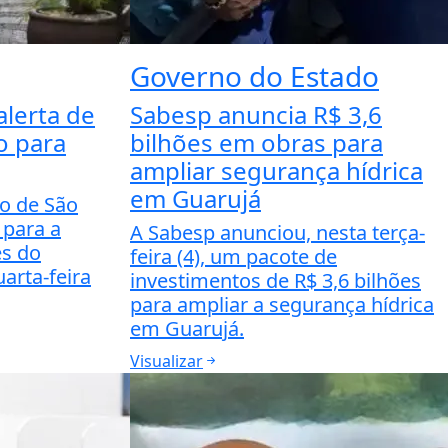
Governo do Estado
alerta de
Sabesp anuncia R$ 3,6
 para
bilhões em obras para
ampliar segurança hídrica
em Guarujá
do de São
 para a
A Sabesp anunciou, nesta terça-
s do
feira (4), um pacote de
arta-feira
investimentos de R$ 3,6 bilhões
para ampliar a segurança hídrica
em Guarujá.
Visualizar