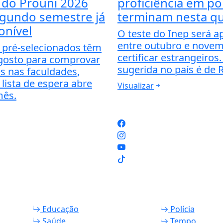
do Prouni 2026
proficiência em p
egundo semestre já
terminam nesta qu
onível
O teste do Inep será a
entre outubro e nove
 pré-selecionados têm
certificar estrangeiros.
agosto para comprovar
sugerida no país é de 
s nas faculdades,
lista de espera abre
Visualizar
mês.
Educação
Polícia
Saúde
Tempo