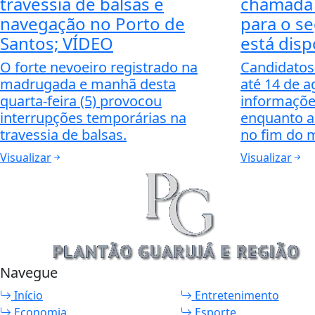
travessia de balsas e
chamada 
navegação no Porto de
para o s
Santos; VÍDEO
está disp
O forte nevoeiro registrado na
Candidatos
madrugada e manhã desta
até 14 de 
quarta-feira (5) provocou
informaçõe
interrupções temporárias na
enquanto a 
travessia de balsas.
no fim do 
Visualizar
Visualizar
Navegue
Início
Entretenimento
Termos de Uso e Privacidade
Economia
Esporte