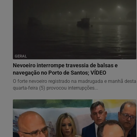
GERAL
Nevoeiro interrompe travessia de balsas e
navegação no Porto de Santos; VÍDEO
O forte nevoeiro registrado na madrugada e manhã desta
quarta-feira (5) provocou interrupções...