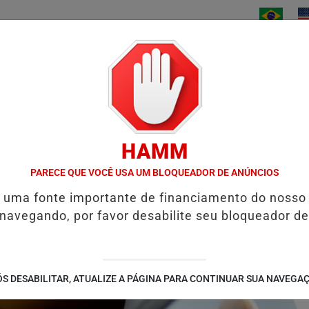
/
/
/
INÍCIO
NOTÍCIAS
BAIXE AGORA
CONTATO
HAMM
 VÍDEO
SABESP ANUNCIA R$ 3,6 BILHÕES EM OBRAS PARA AMPLI
PARECE QUE VOCÊ USA UM BLOQUEADOR DE ANÚNCIOS
é uma fonte importante de financiamento do nosso
 navegando, por favor desabilite seu bloqueador de
S DESABILITAR, ATUALIZE A PÁGINA PARA CONTINUAR SUA NAVEGA