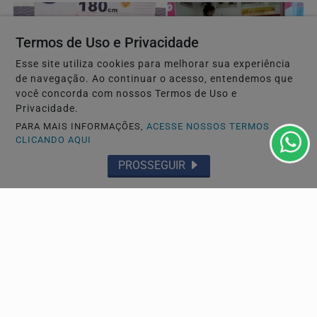
Termos de Uso e Privacidade
Esse site utiliza cookies para melhorar sua experiência
de navegação. Ao continuar o acesso, entendemos que
você concorda com nossos Termos de Uso e
Privacidade.
PARA MAIS INFORMAÇÕES,
ACESSE NOSSOS TERMOS
CLICANDO AQUI
PROSSEGUIR
POLÍCIA
Justiça aceita denúncia e torna réu homem
acusado de matar ex-companheira a facadas em
São...
Ministério Público aponta feminicídio qualificado por
violência doméstica e recurso que dificultou a...