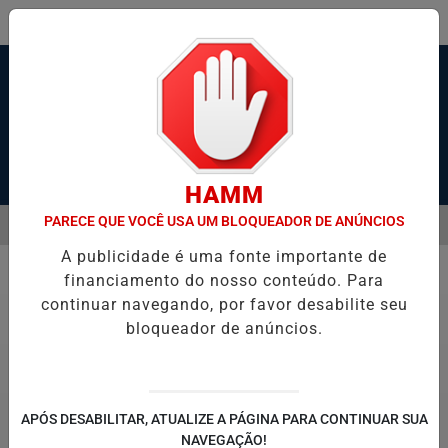
Pesquisar Notícia
HAMM
PARECE QUE VOCÊ USA UM BLOQUEADOR DE ANÚNCIOS
MENU
 ESTADO GRAVE APÓS SER ESFAQUEADO EM GUARUJÁ
MOTOCICLI
A publicidade é uma fonte importante de
EM ALTA
financiamento do nosso conteúdo. Para
Esporte
continuar navegando, por favor desabilite seu
bloqueador de anúncios.
APÓS DESABILITAR, ATUALIZE A PÁGINA PARA CONTINUAR SUA
NAVEGAÇÃO!