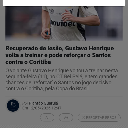
Recuperado de lesão, Gustavo Henrique
volta a treinar e pode reforçar o Santos
contra o Coritiba
O volante Gustavo Henrique voltou a treinar nesta
segunda-feira (11), no CT Rei Pelé, e tem grandes
chances de ‘reforçar’ o Santos no jogo decisivo
contra o Coritiba, pela Copa do Brasil.
Por
Plantão Guarujá
Em 12/05/2026 12:47
A-
A+
REPORTAR ERROS