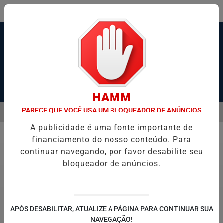
Pesquisar Notícia
HAMM
PARECE QUE VOCÊ USA UM BLOQUEADOR DE ANÚNCIOS
MENU
IA E TORNA RÉU HOMEM ACUSADO DE MATAR EX-COMPANHEIRA A FA
A publicidade é uma fonte importante de
EM ALTA
financiamento do nosso conteúdo. Para
Polícia
continuar navegando, por favor desabilite seu
bloqueador de anúncios.
APÓS DESABILITAR, ATUALIZE A PÁGINA PARA CONTINUAR SUA
NAVEGAÇÃO!