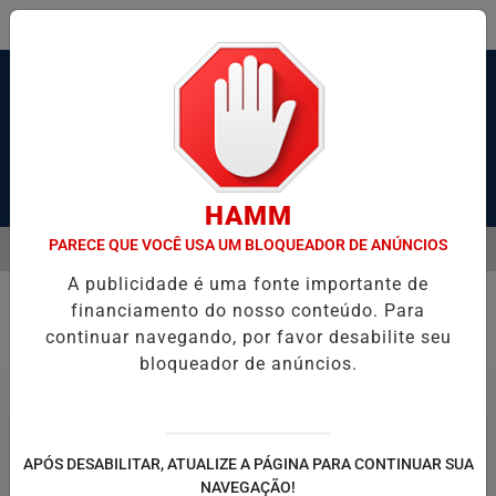
Pesquisar Notícia
HAMM
PARECE QUE VOCÊ USA UM BLOQUEADOR DE ANÚNCIOS
MENU
NDOS APÓS ÁRVORE CAIR SOBRE CARRO EM SANTOS
JUSTIÇA AC
A publicidade é uma fonte importante de
EM ALTA
financiamento do nosso conteúdo. Para
Economia
continuar navegando, por favor desabilite seu
bloqueador de anúncios.
APÓS DESABILITAR, ATUALIZE A PÁGINA PARA CONTINUAR SUA
NAVEGAÇÃO!