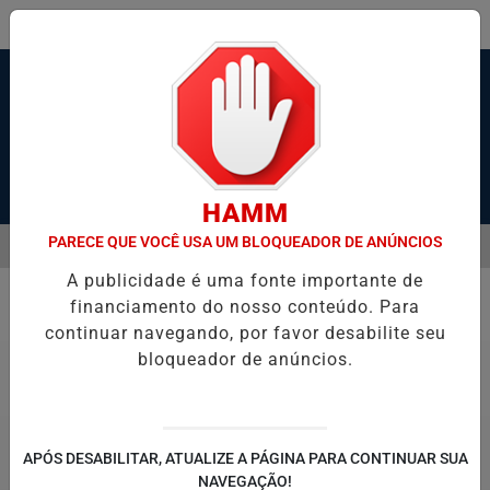
Pesquisar Notícia
HAMM
PARECE QUE VOCÊ USA UM BLOQUEADOR DE ANÚNCIOS
MENU
HOMEM É SOCORRIDO EM ESTADO GRAVE APÓS SER ESFAQUE
A publicidade é uma fonte importante de
EM ALTA
financiamento do nosso conteúdo. Para
Geral
continuar navegando, por favor desabilite seu
bloqueador de anúncios.
APÓS DESABILITAR, ATUALIZE A PÁGINA PARA CONTINUAR SUA
NAVEGAÇÃO!