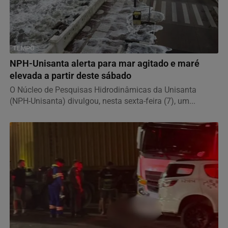
TEMPO
NPH-Unisanta alerta para mar agitado e maré
elevada a partir deste sábado
O Núcleo de Pesquisas Hidrodinâmicas da Unisanta
(NPH-Unisanta) divulgou, nesta sexta-feira (7), um...