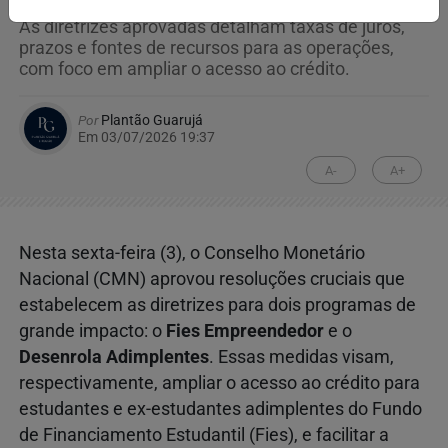
As diretrizes aprovadas detalham taxas de juros,
prazos e fontes de recursos para as operações,
com foco em ampliar o acesso ao crédito.
Por
Plantão Guarujá
Em 03/07/2026 19:37
A-
A+
Nesta sexta-feira (3), o Conselho Monetário
Nacional (CMN) aprovou resoluções cruciais que
estabelecem as diretrizes para dois programas de
grande impacto: o
Fies Empreendedor
e o
Desenrola Adimplentes
. Essas medidas visam,
respectivamente, ampliar o acesso ao crédito para
estudantes e ex-estudantes adimplentes do Fundo
de Financiamento Estudantil (Fies), e facilitar a