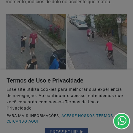
momento, indícios de dolo no acidente que matou...
Termos de Uso e Privacidade
POLÍCIA
Esse site utiliza cookies para melhorar sua experiência
Pai e filho são atacados por 'gangue da bicicleta'
de navegação. Ao continuar o acesso, entendemos que
em Santos; VÍDEO
você concorda com nossos Termos de Uso e
Um pai e seu filho, de 9 anos, foram atacados por três
Privacidade.
bandidos de bicicleta enquanto caminhavam por uma...
PARA MAIS INFORMAÇÕES,
ACESSE NOSSOS TERMOS
CLICANDO AQUI
PROSSEGUIR