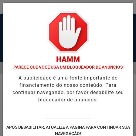
Pesquisar Notícia
HAMM
PARECE QUE VOCÊ USA UM BLOQUEADOR DE ANÚNCIOS
MENU
SANTOS, SÃO VICENTE E GUARUJÁ MELHORAM DESEMPENHO
TONE
A publicidade é uma fonte importante de
EM ALTA
financiamento do nosso conteúdo. Para
Economia
continuar navegando, por favor desabilite seu
bloqueador de anúncios.
© Marcello Casal Jr/Agência Brasil/Arquivo
CMN regulamenta programas Fies
APÓS DESABILITAR, ATUALIZE A PÁGINA PARA CONTINUAR SUA
NAVEGAÇÃO!
Empreendedor e Desenrola Adimplentes