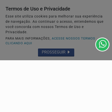
Termos de Uso e Privacidade
Esse site utiliza cookies para melhorar sua experiência
de navegação. Ao continuar o acesso, entendemos que
você concorda com nossos Termos de Uso e
Privacidade.
PARA MAIS INFORMAÇÕES,
ACESSE NOSSOS TERMOS
CLICANDO AQUI
SAÚDE
PROSSEGUIR
As cirurgias plásticas de mama no SUS cresceram
54% em dez anos, aponta levantamento
Dados da Sociedade Brasileira de Cirurgia Plástica
mostram que o Sudeste concentra mais da metade dos...