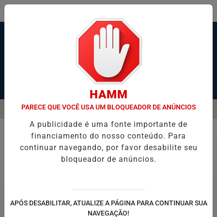
Pesquisar Notícia
HAMM
PARECE QUE VOCÊ USA UM BLOQUEADOR DE ANÚNCIOS
MENU
 ESTADO GRAVE APÓS SER ESFAQUEADO EM GUARUJÁ
HACKER DE
A publicidade é uma fonte importante de
EM ALTA
financiamento do nosso conteúdo. Para
Economia
continuar navegando, por favor desabilite seu
bloqueador de anúncios.
APÓS DESABILITAR, ATUALIZE A PÁGINA PARA CONTINUAR SUA
NAVEGAÇÃO!