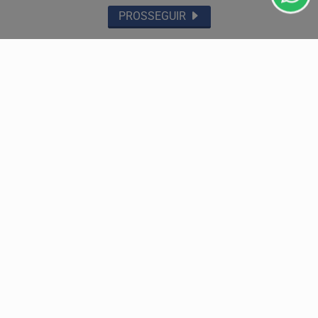
SAÚDE
PROSSEGUIR
As cirurgias plásticas de mama no SUS cresceram
54% em dez anos, aponta levantamento
Dados da Sociedade Brasileira de Cirurgia Plástica
mostram que o Sudeste concentra mais da metade dos...
EDUCAÇÃO
MEC inicia convocação da lista de espera do Fies
nesta sexta-feira