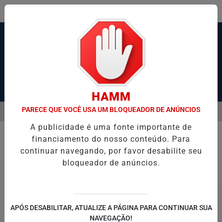
Pesquisar Notícia
HAMM
PARECE QUE VOCÊ USA UM BLOQUEADOR DE ANÚNCIOS
MENU
 ESTADO GRAVE APÓS SER ESFAQUEADO EM GUARUJÁ
HACKER DE
A publicidade é uma fonte importante de
EM ALTA
financiamento do nosso conteúdo. Para
Geral
continuar navegando, por favor desabilite seu
bloqueador de anúncios.
APÓS DESABILITAR, ATUALIZE A PÁGINA PARA CONTINUAR SUA
NAVEGAÇÃO!