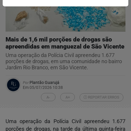
Mais de 1,6 mil porções de drogas são
apreendidas em manguezal de São Vicente
Uma operação da Polícia Civil apreendeu 1.677
porções de drogas, em uma comunidade no bairro
Jardim Rio Branco, em São Vicente.
Por
Plantão Guarujá
Em 05/07/2026 10:38
A-
A+
REPORTAR ERROS
Uma operação da Polícia Civil apreendeu 1.677
porções de drogas, na tarde da última quinta-feira