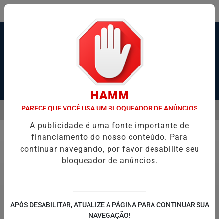
Pesquisar Notícia
HAMM
PARECE QUE VOCÊ USA UM BLOQUEADOR DE ANÚNCIOS
MENU
RAVESSIA DE BALSAS E NAVEGAÇÃO NO PORTO DE SANTOS; VÍDEO
A publicidade é uma fonte importante de
EM ALTA
financiamento do nosso conteúdo. Para
Polícia
continuar navegando, por favor desabilite seu
bloqueador de anúncios.
APÓS DESABILITAR, ATUALIZE A PÁGINA PARA CONTINUAR SUA
NAVEGAÇÃO!