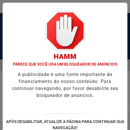
Pesquisar Notícia
HAMM
PARECE QUE VOCÊ USA UM BLOQUEADOR DE ANÚNCIOS
MENU
ADAS DURANTE BRIGA EM GUARUJÁ
HOMEM É SEQUESTRADO E A
A publicidade é uma fonte importante de
EM ALTA
financiamento do nosso conteúdo. Para
Polícia
continuar navegando, por favor desabilite seu
bloqueador de anúncios.
APÓS DESABILITAR, ATUALIZE A PÁGINA PARA CONTINUAR SUA
NAVEGAÇÃO!